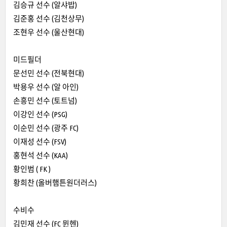
김승규 선수 (알샤밥)
김준홍 선수 (김천상무)
조현우 선수 (울산현대)
미드필더
문선민 선수 (전북현대)
박용우 선수 (알 아인)
손흥민 선수 (토트넘)
이강인 선수 (PSG)
이순민 선수 (광주 FC)
이재성 선수 (FSV)
홍현석 선수 (KAA)
황인범 ( FK )
황희찬 (올버햄튼원더러스)
수비수
김민재 선수 (FC 뮌헨)